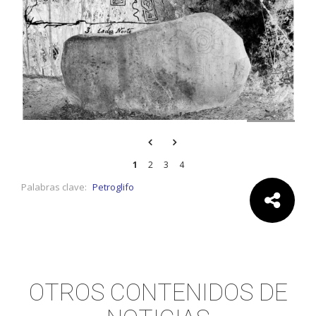
Previous
Next
1
2
3
4
Palabras clave:
Petroglifo
Comparte:
OTROS CONTENIDOS DE