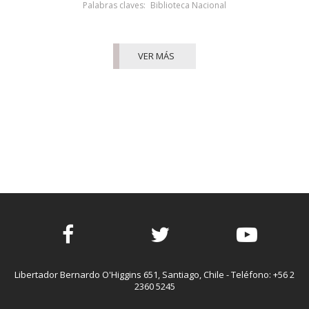
Palabras claves:
Biblioteca Nacional
VER MÁS
Facebook
Twitter
Youtube
Libertador Bernardo O'Higgins 651, Santiago, Chile - Teléfono: +56 2
2360 5245