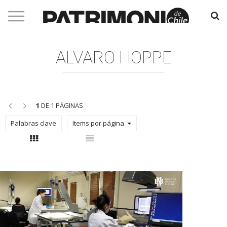
ALVARO HOPPE
<<
>>
1
DE 1 PÁGINAS
Palabras clave
Items por página
Con thumbnail
Sin thumbnail