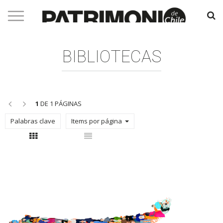
BIBLIOTECAS
<<
>>
1
DE 1 PÁGINAS
Palabras clave
Items por página
Con thumbnail
Sin thumbnail