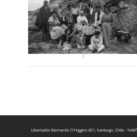
Libertador Bernardo O'Higgins 651, Santiago, Chile - Telé