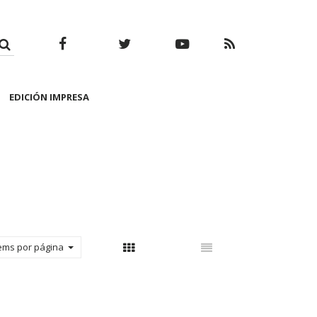
Facebook
Twitter
Youtube
RSS
EDICIÓN IMPRESA
tems por página
Con thumbnail
Sin thumbnail