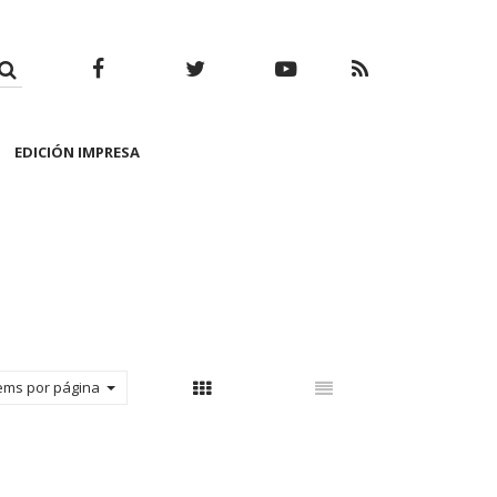
Facebook
Twitter
Youtube
RSS
EDICIÓN IMPRESA
tems por página
Con thumbnail
Sin thumbnail