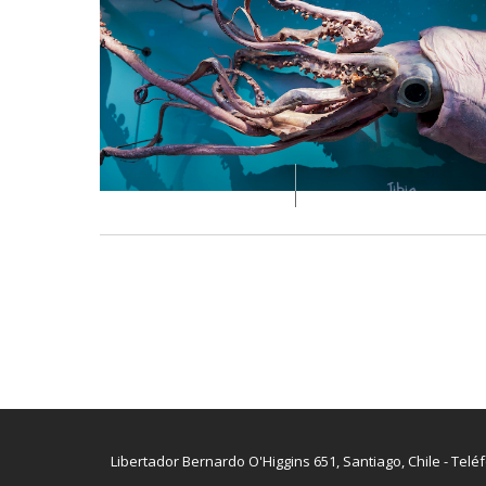
Libertador Bernardo O'Higgins 651, Santiago, Chile - Telé