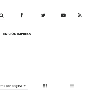
Facebook
Twitter
Youtube
RSS
EDICIÓN IMPRESA
tems por página
Con thumbnail
Sin thumbnail