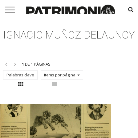
IGNACIO MUÑOZ DELAUNOY
<<
>>
1
DE 1 PÁGINAS
Palabras clave
Items por página
Con thumbnail
Sin thumbnail