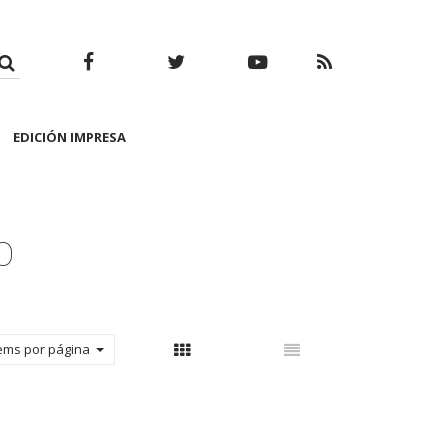
Facebook
Twitter
Youtube
RSS
EDICIÓN IMPRESA
O
tems por página
Con thumbnail
Sin thumbnail