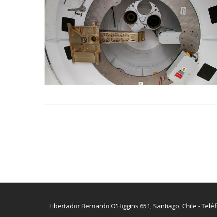
Libertador Bernardo O'Higgins 651, Santiago, Chile - Telé