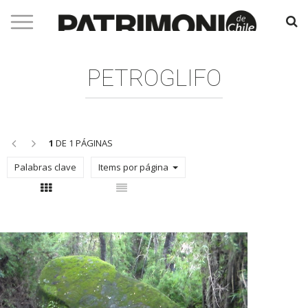
PETROGLIFO
<<
>>
1
DE 1 PÁGINAS
Palabras clave
Items por página
Con thumbnail
Sin thumbnail