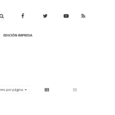
Facebook
Twitter
Youtube
RSS
EDICIÓN IMPRESA
tems por página
Con thumbnail
Sin thumbnail