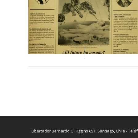
Libertador Bernardo O'Higgins 651, Santiago, Chile - Telé