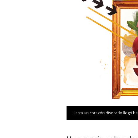
Hasta un corazón disecado llegó has