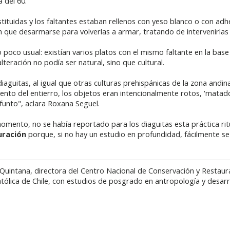
 del 60.
tituidas y los faltantes estaban rellenos con yeso blanco o con ad
n que desarmarse para volverlas a armar, tratando de intervenirlas
oco usual: existían varios platos con el mismo faltante en la base
teración no podía ser natural, sino que cultural.
diaguitas, al igual que otras culturas prehispánicas de la zona and
mento del entierro, los objetos eran intencionalmente rotos, 'matados
ifunto", aclara Roxana Seguel.
omento, no se había reportado para los diaguitas esta práctica rit
uración
porque, si no hay un estudio en profundidad, fácilmente s
uintana, directora del Centro Nacional de Conservación y Restaur
atólica de Chile, con estudios de posgrado en antropología y desarro