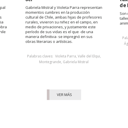
de 
ipal
Gabriela Mistral y Violeta Parra representan
momentos cumbres en la producción
Son 
s
cultural de Chile, ambas hijas de profesores
tall
ia
rurales, vivieron su niñez en el campo, en
anim
 obra
medio de privaciones, y justamente este
hile
período de sus vidas es el que -de una
manera definitiva- se impregnó en sus
Pal
obras literarias o artísticas.
Ág
Palabras claves:
Violeta Parra
,
Valle del Elqui
,
Montegrande
,
Gabriela Mistral
VER MÁS