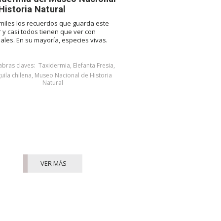
Historia Natural
miles los recuerdos que guarda este
er y casi todos tienen que ver con
ales. En su mayoría, especies vivas.
abras claves:
Taxidermia
,
Elefanta Fresia
,
uila chilena
,
Museo Nacional de Historia
Natural
VER MÁS