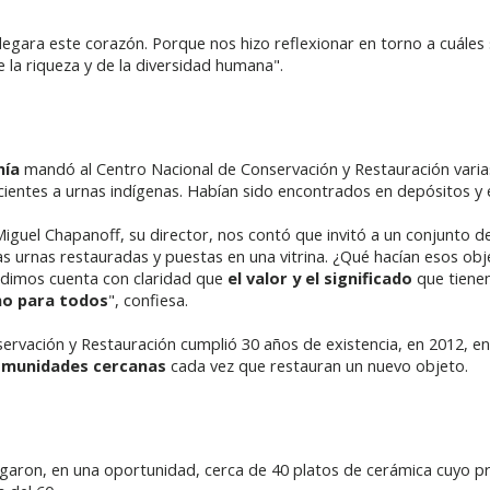
legara este corazón. Porque nos hizo reflexionar en torno a cuáles s
 la riqueza y de la diversidad humana".
nía
mandó al Centro Nacional de Conservación y Restauración varia
ientes a urnas indígenas. Habían sido encontrados en depósitos y e
uel Chapanoff, su director, nos contó que invitó a un conjunto de 
s urnas restauradas y puestas en una vitrina. ¿Qué hacían esos obje
 dimos cuenta con claridad que
el valor y el significado
que tienen
mo para todos
", confiesa.
ervación y Restauración cumplió 30 años de existencia, en 2012, en
comunidades cercanas
cada vez que restauran un nuevo objeto.
egaron, en una oportunidad, cerca de 40 platos de cerámica cuyo p