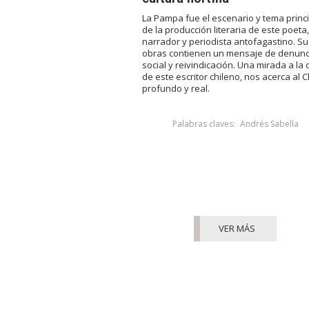
La Pampa fue el escenario y tema princ
de la producción literaria de este poeta,
narrador y periodista antofagastino. Su
obras contienen un mensaje de denunc
social y reivindicación. Una mirada a la
de este escritor chileno, nos acerca al C
profundo y real.
Palabras claves:
Andrés Sabella
VER MÁS