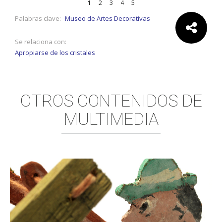
1
2
3
4
5
Palabras clave:
Museo de Artes Decorativas
Se relaciona con:
Comparte:
Apropiarse de los cristales
OTROS CONTENIDOS DE
MULTIMEDIA