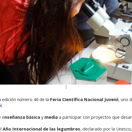
 la edición número 46 de la
Feria Científica Nacional Juveni
l, uno 
l
.
e e
nseñanza básica
y
media
a participar con proyectos que desarro
el
Año Internacional de las legumbres
, declarado por la Unesco