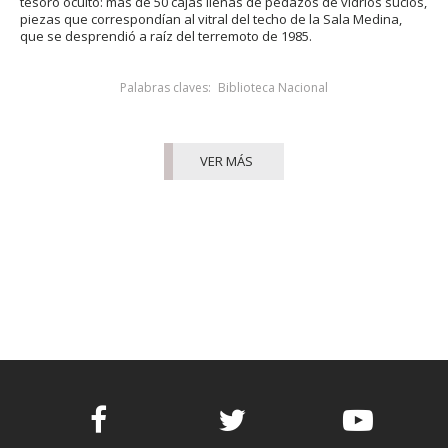
tesoro oculto: más de 50 cajas llenas de pedazos de vidrios sucios,
piezas que correspondían al vitral del techo de la Sala Medina,
que se desprendió a raíz del terremoto de 1985.
Palabras claves:
Biblioteca Nacional
VER MÁS