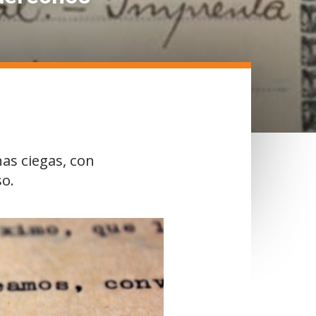
nas ciegas, con
so.