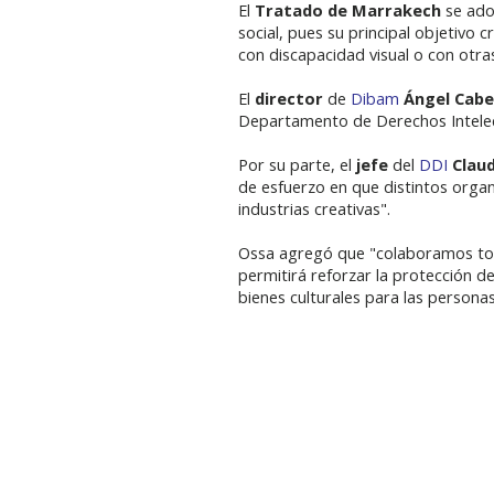
El
Tratado de Marrakech
se adop
social, pues su principal objetivo 
con discapacidad visual o con otra
El
director
de
Dibam
Ángel Cab
Departamento de Derechos Intelectu
Por su parte, el
jefe
del
DDI
Clau
de esfuerzo en que distintos organ
industrias creativas".
Ossa agregó que "colaboramos todo
permitirá reforzar la protección d
bienes culturales para las persona