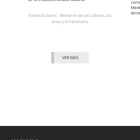
corr
Medi
terr
Palabras claves:
Ministerio de las Culturas, las
Artes y el Patrimonio
VER MÁS