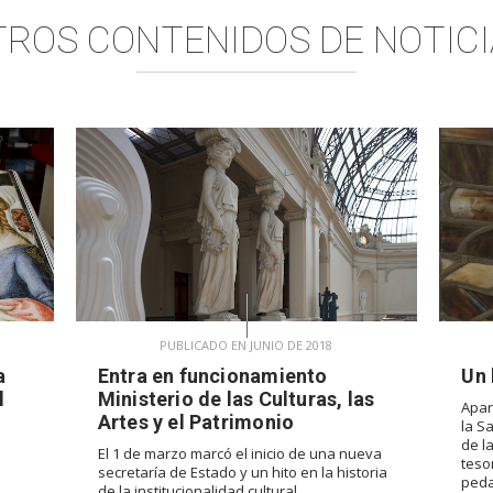
TROS CONTENIDOS DE
NOTICI
PUBLICADO EN JUNIO DE 2018
a
Entra en funcionamiento
Un 
l
Ministerio de las Culturas, las
Apar
Artes y el Patrimonio
la S
de l
El 1 de marzo marcó el inicio de una nueva
teso
secretaría de Estado y un hito en la historia
peda
de la institucionalidad cultural.