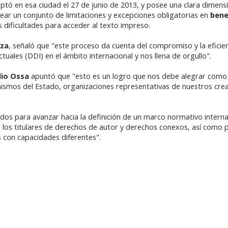
tó en esa ciudad el 27 de junio de 2013, y posee una clara dimens
crear un conjunto de limitaciones y excepciones obligatorias en
bene
s dificultades para acceder al texto impreso.
eza
, señaló que "este proceso da cuenta del compromiso y la eficienc
ales (DDI) en el ámbito internacional y nos llena de orgullo".
dio Ossa
apuntó que "esto es un logro que nos debe alegrar como p
ismos del Estado, organizaciones representativas de nuestros cread
s para avanzar hacia la definición de un marco normativo intern
e los titulares de derechos de autor y derechos conexos, así como p
s con capacidades diferentes".