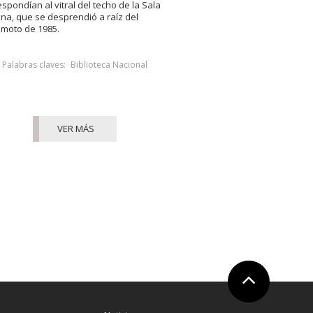
espondían al vitral del techo de la Sala
na, que se desprendió a raíz del
emoto de 1985.
Palabras claves:
Biblioteca Nacional
VER MÁS
Ir arriba