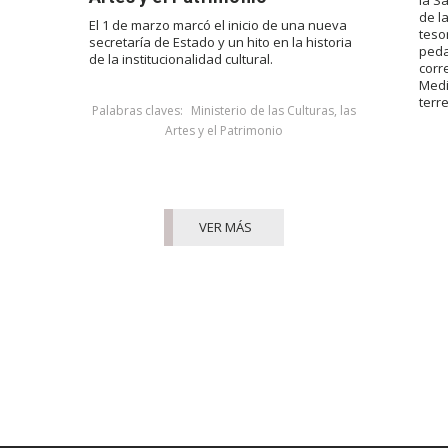
la S
de l
El 1 de marzo marcó el inicio de una nueva
teso
secretaría de Estado y un hito en la historia
peda
de la institucionalidad cultural.
corr
Medi
terr
Palabras claves:
Ministerio de las Culturas, las
Artes y el Patrimonio
VER MÁS