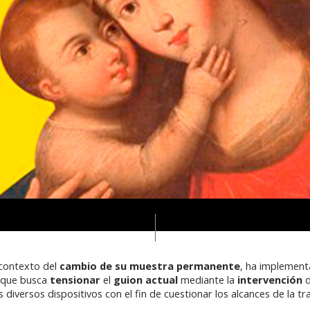
l contexto del
cambio de su muestra permanente
, ha implement
l que busca
tensionar
el
guion actual
mediante la
intervención
d
s diversos dispositivos con el fin de cuestionar los alcances de la t