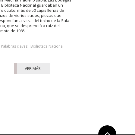
ala Medina, nadie lo sabía. Las bodegas
a Biblioteca Nacional guardaban un
ro oculto: más de 50 cajas llenas de
zos de vidrios sucios, piezas que
espondían al vitral del techo de la Sala
na, que se desprendió a raíz del
emoto de 1985.
Palabras claves:
Biblioteca Nacional
VER MÁS