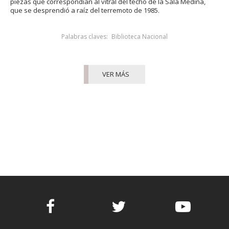
piezas que correspondían al vitral del techo de la Sala Medina,
que se desprendió a raíz del terremoto de 1985.
Palabras claves:
Biblioteca Nacional
VER MÁS
Facebook
Twitter
Youtube