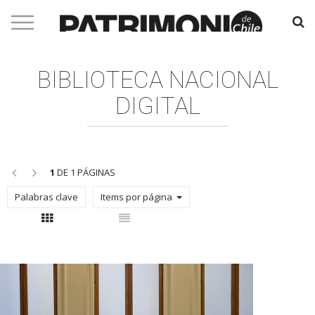
BIBLIOTECA NACIONAL
DIGITAL
<<
>>
1
DE 1 PÁGINAS
Palabras clave
Items por página
Con thumbnail
Sin thumbnail