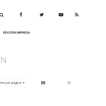
Facebook
Twitter
Youtube
RSS
EDICIÓN IMPRESA
ÉN
tems por página
Con thumbnail
Sin thumbnail