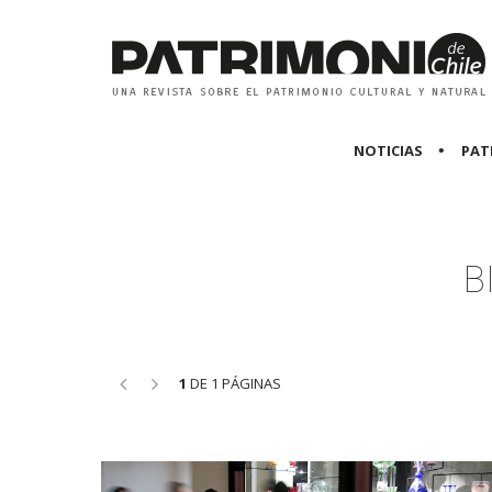
NOTICIAS
PAT
B
<<
>>
1
DE 1 PÁGINAS