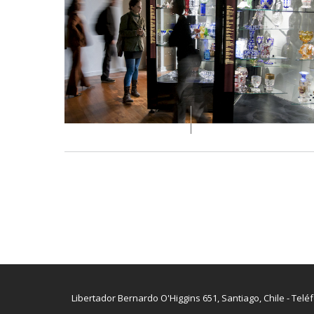
Libertador Bernardo O'Higgins 651, Santiago, Chile - Telé