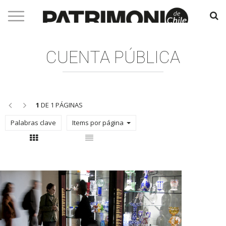
CUENTA PÚBLICA
<<
>>
1
DE 1 PÁGINAS
Palabras clave
Items por página
Con thumbnail
Sin thumbnail