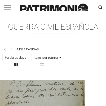
GUERRA CIVIL ESPAÑOLA
<<
>>
1
DE 1 PÁGINAS
Palabras clave
Items por página
Con thumbnail
Sin thumbnail