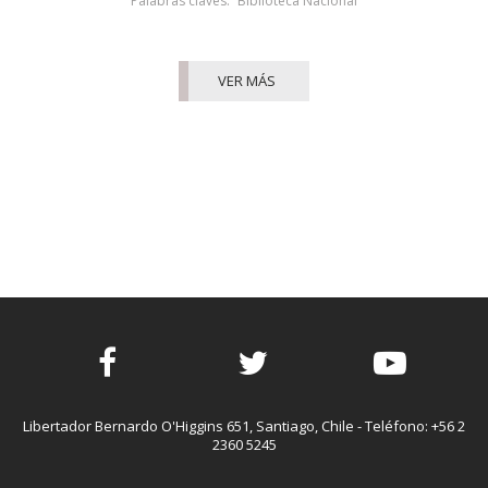
Palabras claves:
Biblioteca Nacional
VER MÁS
Facebook
Twitter
Youtube
Libertador Bernardo O'Higgins 651, Santiago, Chile - Teléfono: +56 2
2360 5245