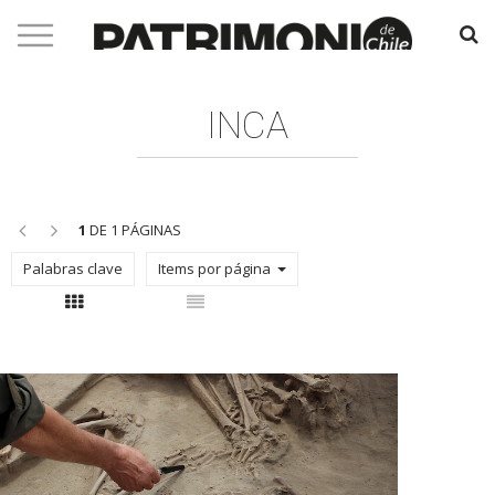
INCA
<<
>>
1
DE 1 PÁGINAS
Palabras clave
Items por página
Con thumbnail
Sin thumbnail