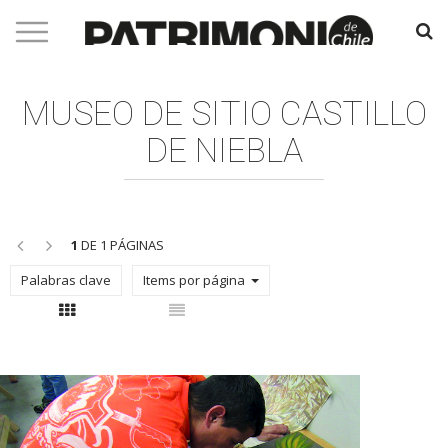
MUSEO DE SITIO CASTILLO
DE NIEBLA
<<
>>
1
DE 1 PÁGINAS
Palabras clave
Items por página
Con thumbnail
Sin thumbnail