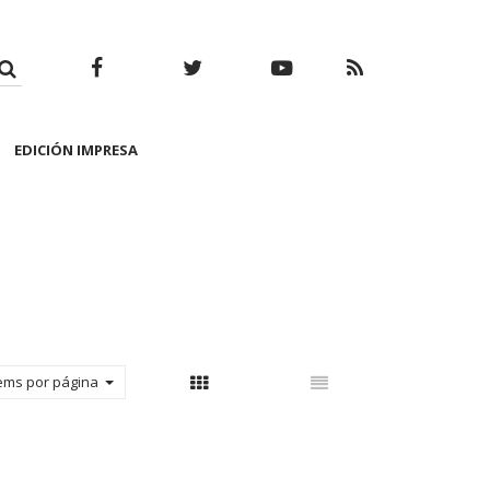
Facebook
Twitter
Youtube
RSS
EDICIÓN IMPRESA
tems por página
Con thumbnail
Sin thumbnail