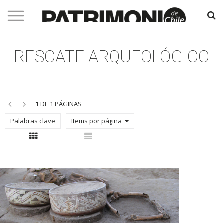
RESCATE ARQUEOLÓGICO
<<
>>
1
DE 1 PÁGINAS
Palabras clave
Items por página
Con thumbnail
Sin thumbnail