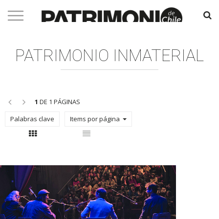
PATRIMONIO INMATERIAL
<<
>>
1
DE 1 PÁGINAS
Palabras clave
Items por página
Con thumbnail
Sin thumbnail