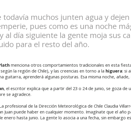
e todavía muchos junten agua y dejen 
temperie, pues como es una noche mág
y al día siguiente la gente moja sus c
uido para el resto del año.
Plath
menciona otros comportamientos tradicionales en esta fiesta
según la región de Chile), y las creencias en torno a la
higuera
: si
na guitarra, aprenderá algunas posturas. Esa misma noche, añade, e
an
, el escritor explica que a partir del 23 o 24 de junio, se goza de
pre se agradece.
La profesional de la Dirección Meteorológica de Chile Claudia Villarr
 San Juan puede haber en cualquier momento. Imagínate que el año 
e enero hasta junio. La gente lo asocia a una fecha, sin embargo e