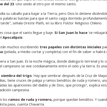
e del 23
. Uno unido al otro por el mismo santo.
lla su caballo para bajar a la Tierra, pero Dios lo detiene diciéndole
tas palabras bastan para que el santo caiga dormido profundamente
arde", señala Oreste Plath, en su libro Folclor Religioso Chileno.
es cosa que el santo llegue y baje.
Si San Juan lo hace
'se rebajarán
el
Apocalipsis
.
están muchos escribiendo
tres papeles con distintas iniciales
par
ma
(pelada, a medio cortar y completa) con el fin de saber si habrá 
spera a San Juan. Es la noche mágica, donde dialoga lo terrenal y lo c
el campesino se vive cotidianamente entre el cielo y la tierra. Es u
a
siembra del trigo
. Hay que sembrar después de la Cruz de Mayo 
ilias, tiene cruces de palqui y ramos benditos de ruda y romero, una
das las apariciones del diablo y de Dios, que protege", explica es
radición campesina.
an los
ramos de ruda y romero,
porque quedan benditos. Y cuand
ésta pase, cuenta Chavarría.