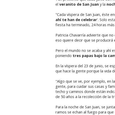
el
veranito de San Juan
y la
noch
"Cada víspera de San Juan, éste ensi
ahí te han de celebrar
'. Solo es
fiesta ha terminado, 24 horas más t
Patricia Chavarría advierte que no 
eso quiere decir que se producirá 
Pero el mundo no se acaba y ahí 
poniendo
tres papas bajo la ca
En la víspera del 23 de junio, se e
que hace la gente porque la vida d
"Algo que se ve, por ejemplo, en l
gente, para cuidar sus casas y fam
techo y caminos donde están indica
de 50 años a la recolección de la t
Para la noche de San Juan, se junt
ramos se echan al fuego para que 