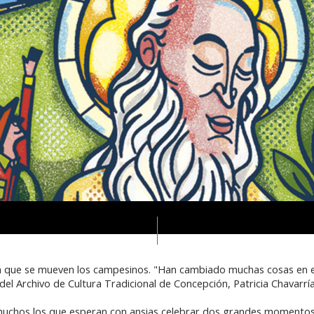
a en que se mueven los campesinos. "Han cambiado muchas cosas en e
del Archivo de Cultura Tradicional de Concepción, Patricia Chavarría
uchos los que esperan con ansias celebrar dos grandes momentos d