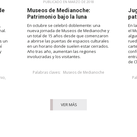
PUBLICADO EN MARZO DE 2018
de
Museos de Medianoche:
Jug
Patrimonio bajo la luna
pat
,
En octubre se celebró doblemente: una
En l
al.
nueva jornada de Museos de Medianoche y
el M
un total de 15 años desde que comenzaron
algu
es un
a abrirse las puertas de espacios culturales
rued
í
en un horario donde suelen estar cerrados.
cart
y
Año tras año, aumentan las regiones
conf
involucradas y los visitantes.
entr
de Ch
Palabras claves:
Museos de Medianoche
nio
,
Pa
VER MÁS