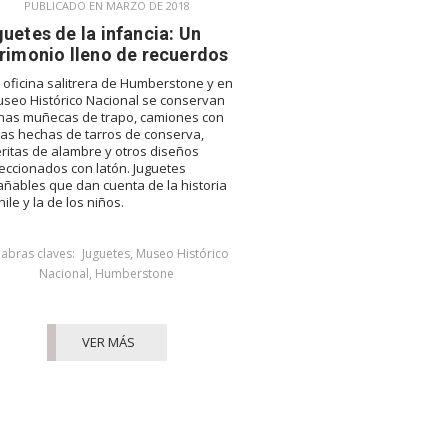
PUBLICADO EN MARZO DE 2018
uetes de la infancia: Un
rimonio lleno de recuerdos
a oficina salitrera de Humberstone y en
useo Histórico Nacional se conservan
nas muñecas de trapo, camiones con
as hechas de tarros de conserva,
eritas de alambre y otros diseños
eccionados con latón. Juguetes
añables que dan cuenta de la historia
ile y la de los niños.
labras claves:
Juguetes
,
Museo Histórico
Nacional
,
Humberstone
VER MÁS