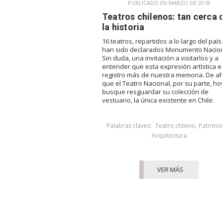
PUBLICADO EN MARZO DE 2018
Teatros chilenos: tan cerca 
la historia
16 teatros, repartidos a lo largo del país
han sido declarados Monumento Nacion
Sin duda, una invitación a visitarlos y a
entender que esta expresión artística 
registro más de nuestra memoria. De ah
que el Teatro Nacional, por su parte, ho
busque resguardar su colección de
vestuario, la única existente en Chile.
Palabras claves:
Teatro chileno
,
Patrimo
Arquitectura
VER MÁS