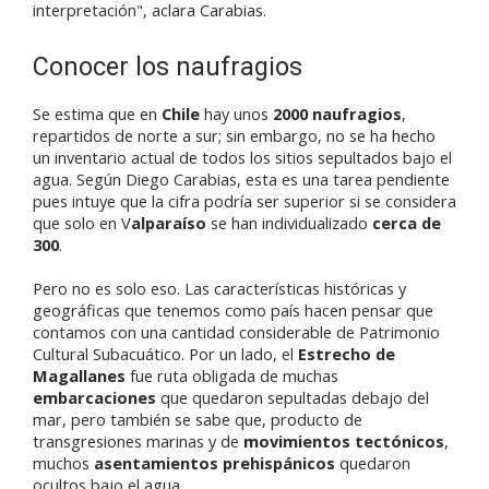
interpretación", aclara Carabias.
Conocer los naufragios
Se estima que en
Chile
hay unos
2000 naufragios
,
repartidos de norte a sur; sin embargo, no se ha hecho
un inventario actual de todos los sitios sepultados bajo el
agua. Según Diego Carabias, esta es una tarea pendiente
pues intuye que la cifra podría ser superior si se considera
que solo en V
alparaíso
se han individualizado
cerca de
300
.
Pero no es solo eso. Las características históricas y
geográficas que tenemos como país hacen pensar que
contamos con una cantidad considerable de Patrimonio
Cultural Subacuático. Por un lado, el
Estrecho de
Magallanes
fue ruta obligada de muchas
embarcaciones
que quedaron sepultadas debajo del
mar, pero también se sabe que, producto de
transgresiones marinas y de
movimientos tectónicos
,
muchos
asentamientos prehispánicos
quedaron
ocultos bajo el agua.