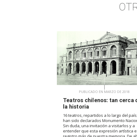
OTR
PUBLICADO EN MARZO DE 2018
Teatros chilenos: tan cerca 
la historia
16 teatros, repartidos a lo largo del país
han sido declarados Monumento Nacion
Sin duda, una invitación a visitarlos y a
entender que esta expresión artística 
registro más de nuestra memoria. De ah