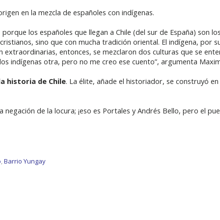
origen en la mezcla de españoles con indígenas.
porque los españoles que llegan a Chile (del sur de España) son lo
istianos, sino que con mucha tradición oriental. El indígena, por su 
ran extraordinarias, entonces, se mezclaron dos culturas que se ent
los indígenas otra, pero no me creo ese cuento”, argumenta Maximi
a historia de Chile
. La élite, añade el historiador, se construyó e
a negación de la locura; ¡eso es Portales y Andrés Bello, pero el pu
o
,
Barrio Yungay