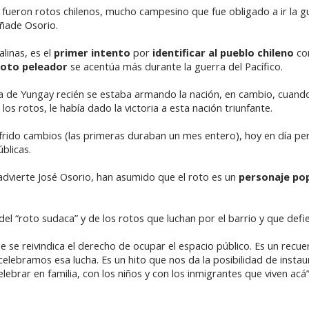
 fueron rotos chilenos, mucho campesino que fue obligado a ir la g
añade Osorio.
alinas, es el
primer intento
por
identificar al pueblo chileno
com
roto peleador
se acentúa más durante la guerra del Pacífico.
alla de Yungay recién se estaba armando la nación, en cambio, cuando
s rotos, le había dado la victoria a esta nación triunfante.
sufrido cambios (las primeras duraban un mes entero), hoy en día pe
úblicas.
advierte José Osorio, han asumido que el roto es un
personaje pop
l “roto sudaca” y de los rotos que luchan por el barrio y que defie
e se reivindica el derecho de ocupar el espacio público. Es un recue
 celebramos esa lucha. Es un hito que nos da la posibilidad de insta
elebrar en familia, con los niños y con los inmigrantes que viven acá”