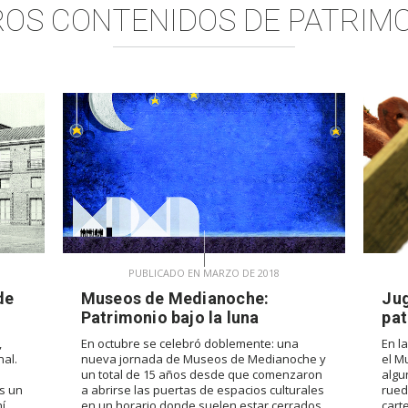
OS CONTENIDOS DE
PATRIM
PUBLICADO EN MARZO DE 2018
de
Museos de Medianoche:
Jug
Patrimonio bajo la luna
pat
,
En octubre se celebró doblemente: una
En l
al.
nueva jornada de Museos de Medianoche y
el M
un total de 15 años desde que comenzaron
algu
es un
a abrirse las puertas de espacios culturales
rued
í
en un horario donde suelen estar cerrados.
cart