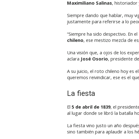
Maximiliano Salinas
, historiado
Siempre dando que hablar, muy vig
justamente para referirse a lo peo
“Siempre ha sido despectivo. En el s
chileno
, ese mestizo mezcla de es
Una visión que, a ojos de los expert
aclara
José Osorio
, presidente de
A su juicio, el roto chileno hoy es 
queremos reivindicar, ese es el que
La fiesta
El
5 de abril de 1839
, el president
al lugar donde se libró la batalla
La fiesta vino justo un año después
sino también para aplaudir a los 