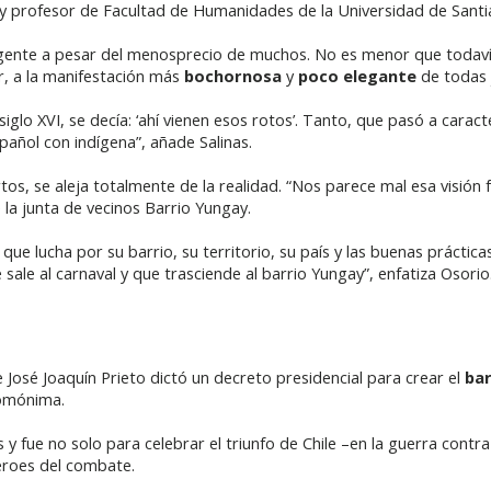
r y profesor de Facultad de Humanidades de la Universidad de Sant
ente a pesar del menosprecio de muchos. No es menor que todavía e
r, a la manifestación más
bochornosa
y
poco elegante
de todas 
iglo XVI, se decía: ‘ahí vienen esos rotos’. Tanto, que pasó a caract
pañol con indígena”, añade Salinas.
os, se aleja totalmente de la realidad. “Nos parece mal esa visión fol
 la junta de vecinos Barrio Yungay.
el que lucha por su barrio, su territorio, su país y las buenas práctic
 sale al carnaval y que trasciende al barrio Yungay”, enfatiza Osorio
e José Joaquín Prieto dictó un decreto presidencial para crear el
bar
 homónima.
 y fue no solo para celebrar el triunfo de Chile –en la guerra contr
héroes del combate.