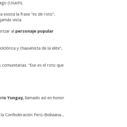
iago (Usach).
xista la frase “es de roto”,
jamás vista.
erizar al
personaje popular
clórica y chauvinista de la elite”,
as comunitarias. “Ese es el roto que
.
rio Yungay,
llamado así en honor
a la Confederación Perú-Boliviana-,