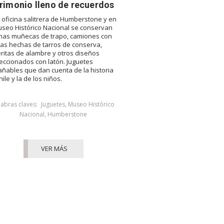
rimonio lleno de recuerdos
a oficina salitrera de Humberstone y en
useo Histórico Nacional se conservan
nas muñecas de trapo, camiones con
as hechas de tarros de conserva,
eritas de alambre y otros diseños
eccionados con latón. Juguetes
añables que dan cuenta de la historia
ile y la de los niños.
labras claves:
Juguetes
,
Museo Histórico
Nacional
,
Humberstone
VER MÁS