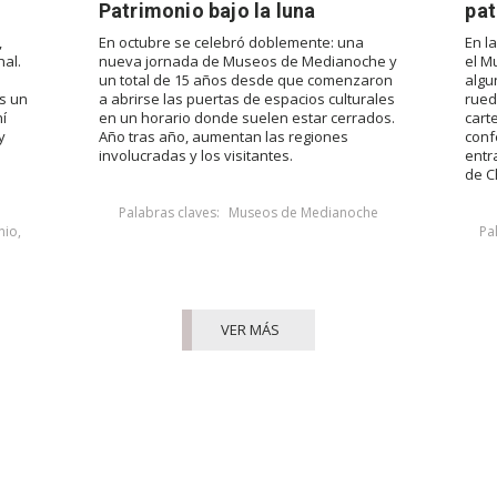
Patrimonio bajo la luna
pat
,
En octubre se celebró doblemente: una
En l
al.
nueva jornada de Museos de Medianoche y
el M
un total de 15 años desde que comenzaron
algu
es un
a abrirse las puertas de espacios culturales
rued
í
en un horario donde suelen estar cerrados.
cart
y
Año tras año, aumentan las regiones
conf
involucradas y los visitantes.
entr
de Ch
Palabras claves:
Museos de Medianoche
nio
,
Pa
VER MÁS