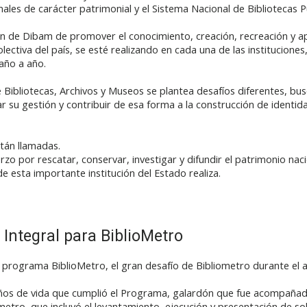
nales de carácter patrimonial y el Sistema Nacional de Bibliotecas P
sión de Dibam de promover el conocimiento, creación, recreación y 
olectiva del país, se esté realizando en cada una de las institucio
 año a año.
e Bibliotecas, Archivos y Museos se plantea desafíos diferentes, bu
 su gestión y contribuir de esa forma a la construcción de identida
stán llamadas.
erzo por rescatar, conservar, investigar y difundir el patrimonio nac
e esta importante institución del Estado realiza.
Integral para BiblioMetro
 programa BiblioMetro, el gran desafío de Bibliometro durante el 
años de vida que cumplió el Programa, galardón que fue acompañado 
etro, que incluyó el levantamiento, ejecución y presentación de s