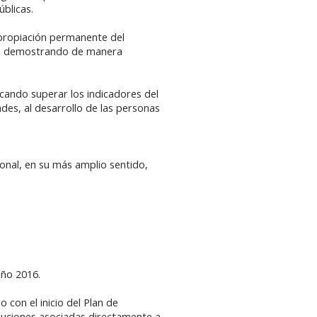
úblicas.
apropiación permanente del
nes, demostrando de manera
scando superar los indicadores del
des, al desarrollo de las personas
ional, en su más amplio sentido,
año 2016.
con el inicio del Plan de
oluciones asociadas directamente a