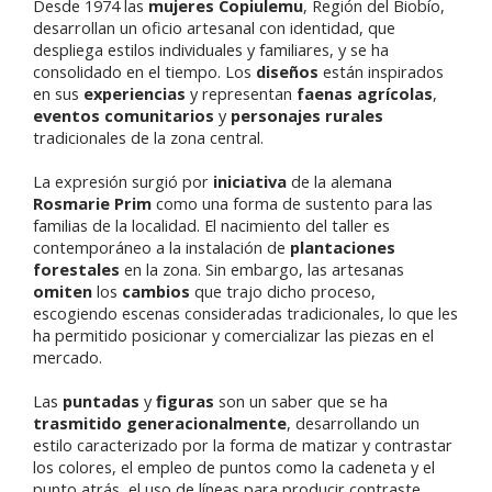
Desde 1974 las
mujeres Copiulemu
, Región del Biobío,
desarrollan un oficio artesanal con identidad, que
despliega estilos individuales y familiares, y se ha
consolidado en el tiempo. Los
diseños
están inspirados
en sus
experiencias
y representan
faenas agrícolas
,
eventos comunitarios
y
personajes rurales
tradicionales de la zona central.
La expresión surgió por
iniciativa
de la alemana
Rosmarie Prim
como una forma de sustento para las
familias de la localidad. El nacimiento del taller es
contemporáneo a la instalación de
plantaciones
forestales
en la zona. Sin embargo, las artesanas
omiten
los
cambios
que trajo dicho proceso,
escogiendo escenas consideradas tradicionales, lo que les
ha permitido posicionar y comercializar las piezas en el
mercado.
Las
puntadas
y
figuras
son un saber que se ha
trasmitido generacionalmente
, desarrollando un
estilo caracterizado por la forma de matizar y contrastar
los colores, el empleo de puntos como la cadeneta y el
punto atrás, el uso de líneas para producir contraste