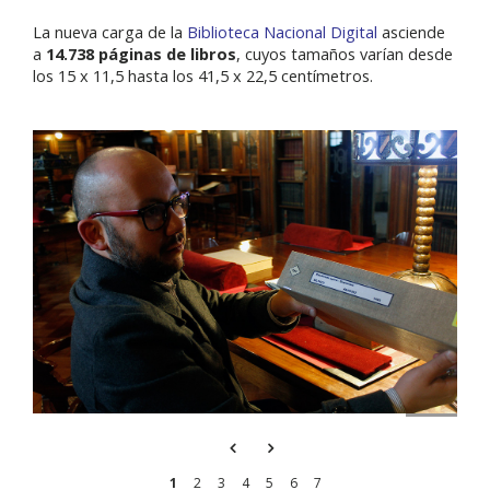
La nueva carga de la
Biblioteca Nacional Digital
asciende
a
14.738 páginas de libros
, cuyos tamaños varían desde
los 15 x 11,5 hasta los 41,5 x 22,5 centímetros.
Previous
Next
1
2
3
4
5
6
7