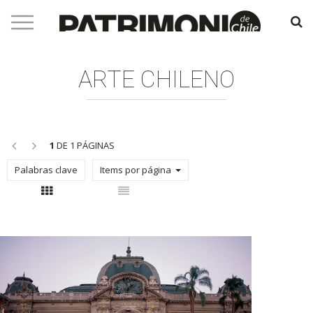
ARTE CHILENO
<<
>>
1
DE 1 PÁGINAS
Palabras clave
Items por página
Con thumbnail
Sin thumbnail