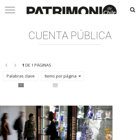
CUENTA PÚBLICA
<<
>>
1
DE 1 PÁGINAS
Palabras clave
Items por página
Con thumbnail
Sin thumbnail