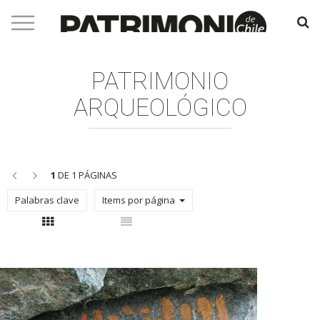
PATRIMONIO
ARQUEOLÓGICO
<<
>>
1
DE 1 PÁGINAS
Palabras clave
Items por página
Con thumbnail
Sin thumbnail