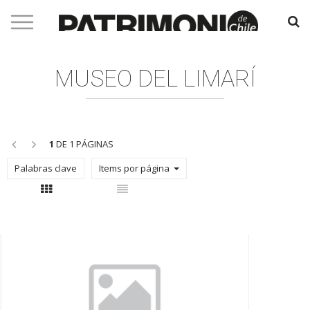
MUSEO DEL LIMARÍ
<<
>>
1
DE 1 PÁGINAS
Palabras clave
Items por página
Con thumbnail
Sin thumbnail