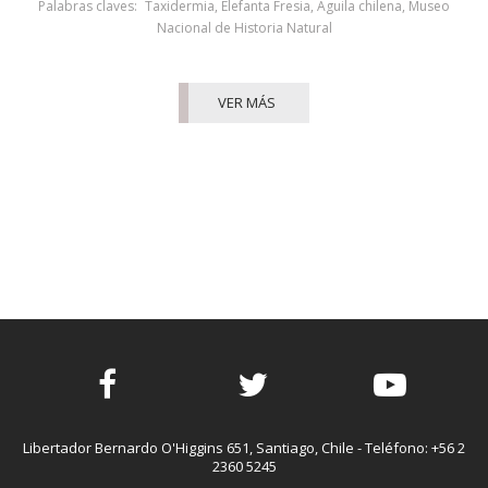
Palabras claves:
Taxidermia
,
Elefanta Fresia
,
Águila chilena
,
Museo
Nacional de Historia Natural
VER MÁS
Facebook
Twitter
Youtube
Libertador Bernardo O'Higgins 651, Santiago, Chile - Teléfono: +56 2
2360 5245