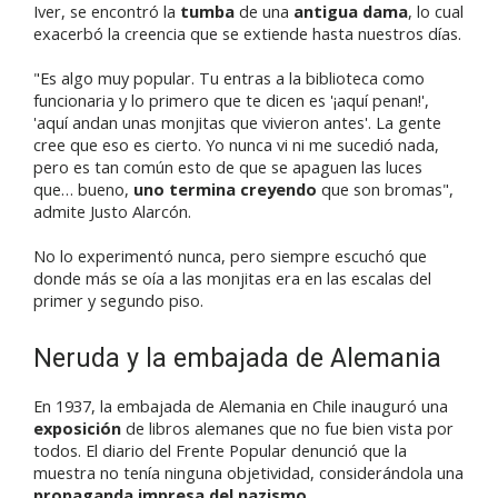
Iver, se encontró la
tumba
de una
antigua dama
, lo cual
exacerbó la creencia que se extiende hasta nuestros días.
"Es algo muy popular. Tu entras a la biblioteca como
funcionaria y lo primero que te dicen es '¡aquí penan!',
'aquí andan unas monjitas que vivieron antes'. La gente
cree que eso es cierto. Yo nunca vi ni me sucedió nada,
pero es tan común esto de que se apaguen las luces
que… bueno,
uno termina creyendo
que son bromas",
admite Justo Alarcón.
No lo experimentó nunca, pero siempre escuchó que
donde más se oía a las monjitas era en las escalas del
primer y segundo piso.
Neruda y la embajada de Alemania
En 1937, la embajada de Alemania en Chile inauguró una
exposición
de libros alemanes que no fue bien vista por
todos. El diario del Frente Popular denunció que la
muestra no tenía ninguna objetividad, considerándola una
propaganda impresa del nazismo
.