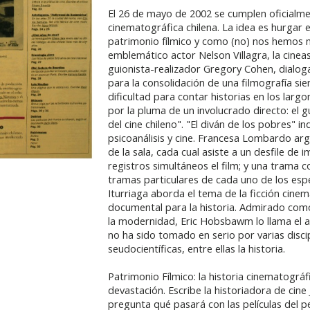
El 26 de mayo de 2002 se cumplen oficialm
cinematográfica chilena. La idea es hurgar 
patrimonio fílmico y como (no) nos hemos mo
emblemático actor Nelson Villagra, la cine
guionista-realizador Gregory Cohen, dialoga
para la consolidación de una filmografía si
dificultad para contar historias en los larg
por la pluma de un involucrado directo: el 
del cine chileno". "El diván de los pobres" i
psicoanálisis y cine. Francesa Lombardo ar
de la sala, cada cual asiste a un desfile de
registros simultáneos el film; y una trama
tramas particulares de cada uno de los espe
Iturriaga aborda el tema de la ficción cin
documental para la historia. Admirado com
la modernidad, Eric Hobsbawm lo llama el a
no ha sido tomado en serio por varias discip
seudocientíficas, entre ellas la historia.
Patrimonio Fílmico: la historia cinematográfi
devastación. Escribe la historiadora de cin
pregunta qué pasará con las películas del 