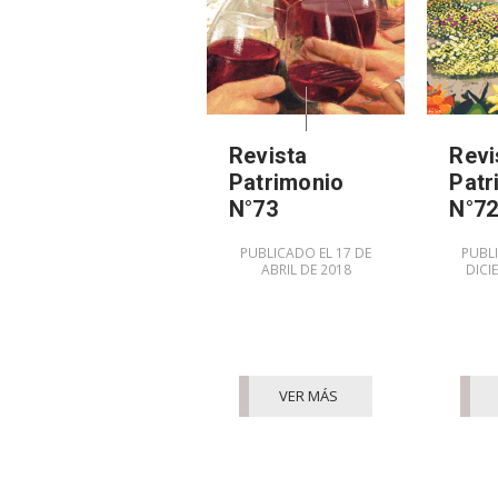
Revista
Revi
Patrimonio
Patr
N°73
N°7
PUBLICADO EL 17 DE
PUBLI
ABRIL DE 2018
DICI
VER MÁS