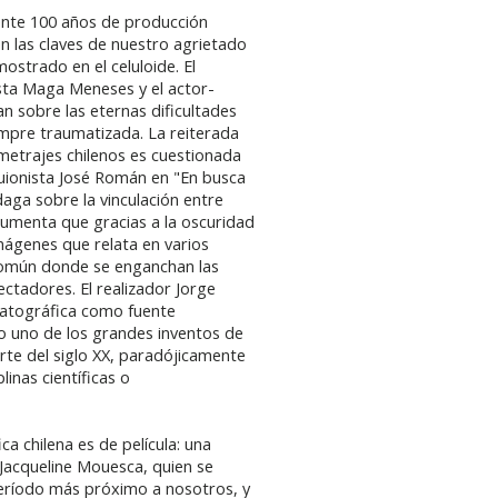
ente 100 años de producción
en las claves de nuestro agrietado
strado en el celuloide. El
asta Maga Meneses y el actor-
n sobre las eternas dificultades
empre traumatizada. La reiterada
ometrajes chilenos es cuestionada
guionista José Román en "En busca
ndaga sobre la vinculación entre
gumenta que gracias a la oscuridad
 imágenes que relata en varios
 común donde se enganchan las
ctadores. El realizador Jorge
ematográfica como fuente
o uno de los grandes inventos de
rte del siglo XX, paradójicamente
linas científicas o
ca chilena es de película: una
e Jacqueline Mouesca, quien se
período más próximo a nosotros, y