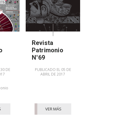
Revista
o
Patrimonio
N°69
 30 DE
PUBLICADO EL 05 DE
017
ABRIL DE 2017
monio
S
VER MÁS