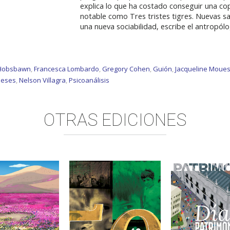
explica lo que ha costado conseguir una cop
notable como Tres tristes tigres. Nuevas s
una nueva sociabilidad, escribe el antropól
 Hobsbawn
,
Francesca Lombardo
,
Gregory Cohen
,
Guión
,
Jacqueline Moue
eses
,
Nelson Villagra
,
Psicoanálisis
OTRAS EDICIONES