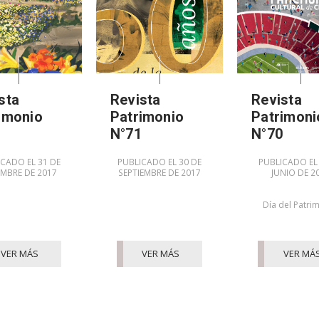
sta
Revista
Revista
imonio
Patrimonio
Patrimoni
2
N°71
N°70
CADO EL 31 DE
PUBLICADO EL 30 DE
PUBLICADO EL
EMBRE DE 2017
SEPTIEMBRE DE 2017
JUNIO DE 2
Día del Patri
VER MÁS
VER MÁS
VER MÁ