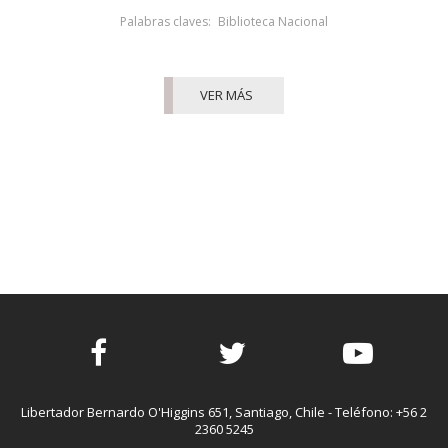
Palabras claves:
Biblioteca Nacional
VER MÁS
Facebook
Twitter
Youtube
Libertador Bernardo O'Higgins 651, Santiago, Chile - Teléfono: +56 2
2360 5245