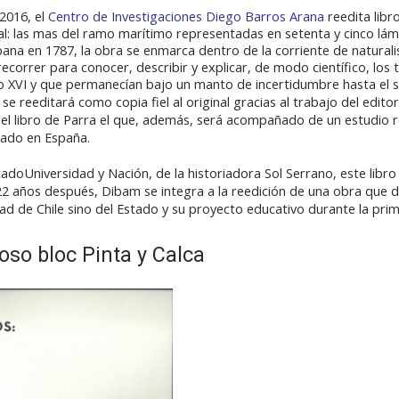
2016, el
Centro de Investigaciones Diego Barros Arana
reedita libr
ral: las mas del ramo marítimo representadas en setenta y cinco lám
na en 1787, la obra se enmarca dentro de la corriente de naturali
ecorrer para conocer, describir y explicar, de modo científico, los 
o XVI y que permanecían bajo un manto de incertidumbre hasta el sigl
o se reeditará como copia fiel al original gracias al trabajo del edit
del libro de Parra el que, además, será acompañado de un estudio r
cado en España.
cado
Universidad y Nación,
de la historiadora Sol Serrano, este libr
, 22 años después, Dibam se integra a la reedición de una obra que d
ad de Chile sino del Estado y su proyecto educativo durante la prim
oso bloc Pinta y Calca