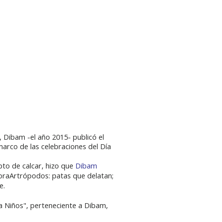
, Dibam -el año 2015- publicó el
l marco de las celebraciones del Día
pto de calcar, hizo que
Dibam
ora
Artrópodos: patas que delatan
;
e.
ra Niños", perteneciente a Dibam,