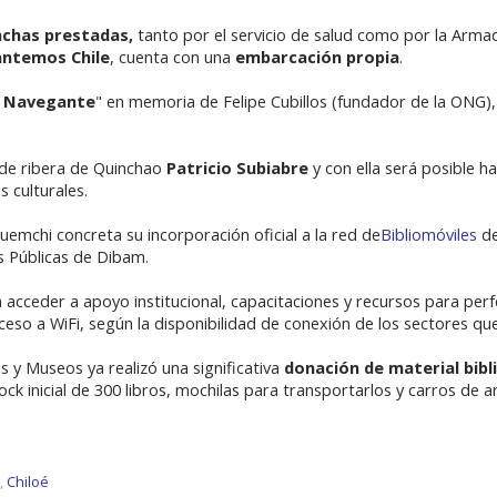
nchas prestadas,
tanto por el servicio de salud como por la Arma
antemos Chile
, cuenta con una
embarcación propia
.
e Navegante
" en memoria de Felipe Cubillos (fundador de la ONG),
 de ribera de Quinchao
Patricio Subiabre
y con ella será posible h
s culturales.
 Quemchi concreta su incorporación oficial a la red de
Bibliomóviles
de
s Públicas de Dibam.
acceder a apoyo institucional, capacitaciones y recursos para perfe
eso a WiFi, según la disponibilidad de conexión de los sectores que
s y Museos ya realizó una significativa
donación de material bibl
ock inicial de 300 libros, mochilas para transportarlos y carros de ar
,
Chiloé