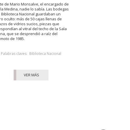
te de Mario Monsalve, el encargado de
ala Medina, nadie lo sabía. Las bodegas
a Biblioteca Nacional guardaban un
ro oculto: más de 50 cajas llenas de
zos de vidrios sucios, piezas que
espondían al vitral del techo de la Sala
na, que se desprendió a raíz del
emoto de 1985.
Palabras claves:
Biblioteca Nacional
VER MÁS