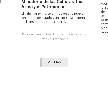
l
Ministerio de las Culturas, las
Apar
Artes y el Patrimonio
la S
de l
El 1 de marzo marcó el inicio de una nueva
teso
secretaría de Estado y un hito en la historia
peda
de la institucionalidad cultural.
corr
Medi
terr
Palabras claves:
Ministerio de las Culturas, las
Artes y el Patrimonio
VER MÁS