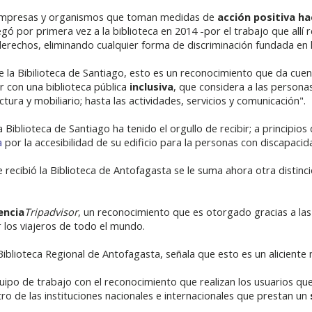
a empresas y organismos que toman medidas de
acción positiva hac
gó por primera vez a la biblioteca en 2014 -por el trabajo que allí
s derechos, eliminando cualquier forma de discriminación fundada en 
de la Bibilioteca de Santiago, esto es un reconocimiento que da cu
r con una biblioteca pública
inclusiva
, que considera a las persona
uctura y mobiliario; hasta las actividades, servicios y comunicación".
Biblioteca de Santiago ha tenido el orgullo de recibir; a principio
a
por la accesibilidad de su edificio para la personas con discapacid
ue recibió la Biblioteca de Antofagasta se le suma ahora otra distin
encia
Tripadvisor
, un reconocimiento que es otorgado gracias a las
r los viajeros de todo el mundo.
 Biblioteca Regional de Antofagasta, señala que esto es un alicient
po de trabajo con el reconocimiento que realizan los usuarios qu
o de las instituciones nacionales e internacionales que prestan un