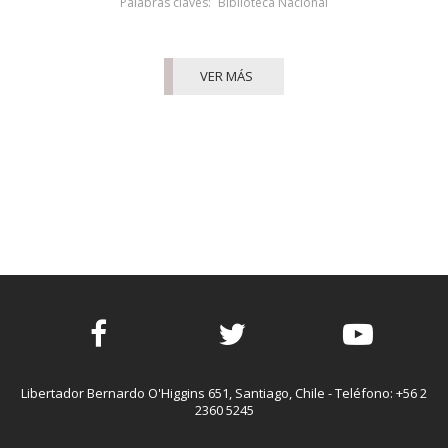
Palabras claves:
Biblioteca Nacional
VER MÁS
Facebook
Twitter
Youtube
Libertador Bernardo O'Higgins 651, Santiago, Chile - Teléfono: +56 2
2360 5245