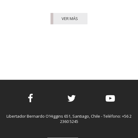
VER MÁS
Facebook
Twitter
Youtube
Libertador Bernardo O'Higgins 651, Santiago, Chile - Teléfono: +56 2
2360 5245