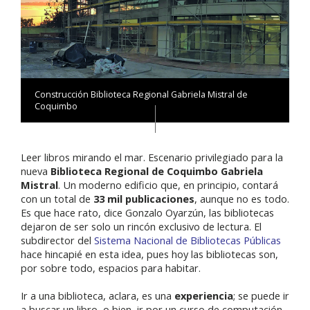
Construcción Biblioteca Regional Gabriela Mistral de
Coquimbo
Leer libros mirando el mar. Escenario privilegiado para la
nueva
Biblioteca Regional de Coquimbo Gabriela
Mistral
. Un moderno edificio que, en principio, contará
con un total de
33 mil publicaciones
, aunque no es todo.
Es que hace rato, dice Gonzalo Oyarzún, las bibliotecas
dejaron de ser solo un rincón exclusivo de lectura. El
subdirector del
Sistema Nacional de Bibliotecas Públicas
hace hincapié en esta idea, pues hoy las bibliotecas son,
por sobre todo, espacios para habitar.
Ir a una biblioteca, aclara, es una
experiencia
; se puede ir
a buscar un libro, o bien, ir por un curso de computación,