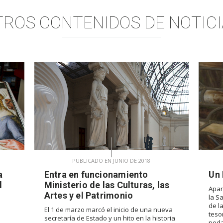
TROS CONTENIDOS DE
NOTICI
PUBLICADO EN JUNIO DE 2018
a
Entra en funcionamiento
Un 
l
Ministerio de las Culturas, las
Apar
Artes y el Patrimonio
la S
de l
El 1 de marzo marcó el inicio de una nueva
teso
secretaría de Estado y un hito en la historia
peda