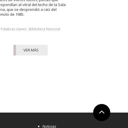
espondían al vitral del techo de la Sala
na, que se desprendió a raíz del
emoto de 1985.
Palabras claves:
Biblioteca Nacional
VER MÁS
Ir arriba
Noticias