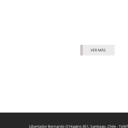
VER MÁS
Libertador Bernardo O'Higgins 651, Santiago, Chile - Telé