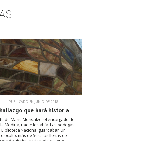
AS
PUBLICADO EN JUNIO DE 2018
hallazgo que hará historia
te de Mario Monsalve, el encargado de
ala Medina, nadie lo sabía. Las bodegas
a Biblioteca Nacional guardaban un
ro oculto: más de 50 cajas llenas de
zos de vidrios sucios, piezas que