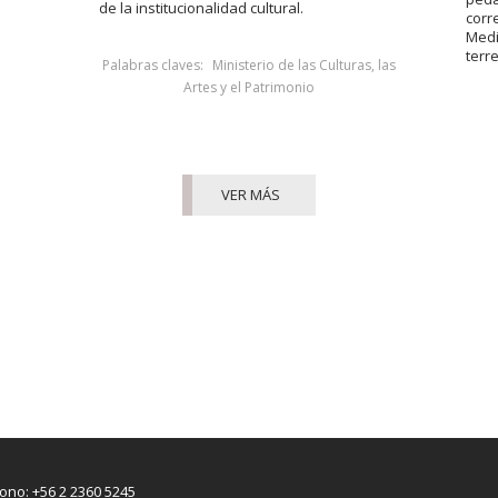
de la institucionalidad cultural.
corr
Medi
terr
Palabras claves:
Ministerio de las Culturas, las
Artes y el Patrimonio
VER MÁS
fono: +56 2 2360 5245