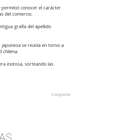
 permitió conocer el carácter
as del comercio.
tigua grafía del apellido
 japonesa se reunía en torno a
d chilena.
era exitosa, sorteando las
Comparte:
AS