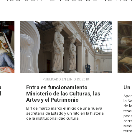
PUBLICADO EN JUNIO DE 2018
a
Entra en funcionamiento
Un 
l
Ministerio de las Culturas, las
Apar
Artes y el Patrimonio
la S
de l
El 1 de marzo marcó el inicio de una nueva
teso
secretaría de Estado y un hito en la historia
peda
de la institucionalidad cultural.
corr
Medi
terr