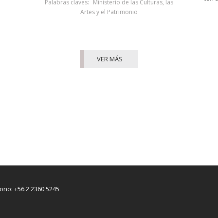
Palabras claves:
Ministerio de las Culturas, las
Artes y el Patrimonio
VER MÁS
fono: +56 2 2360 5245