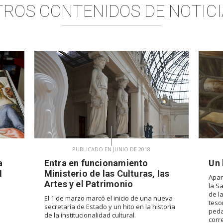
TROS CONTENIDOS DE
NOTICI
PUBLICADO EN JUNIO DE 2018
a
Entra en funcionamiento
Un 
l
Ministerio de las Culturas, las
Apar
Artes y el Patrimonio
la S
de l
El 1 de marzo marcó el inicio de una nueva
teso
secretaría de Estado y un hito en la historia
peda
de la institucionalidad cultural.
corr