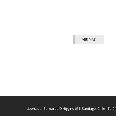
VER MÁS
Libertador Bernardo O'Higgins 651, Santiago, Chile - Telé