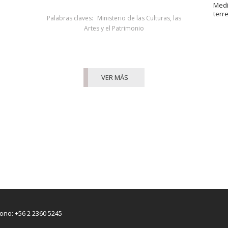
Medi
terr
Palabras claves:
Ministerio de las Culturas, las
Artes y el Patrimonio
VER MÁS
fono: +56 2 2360 5245